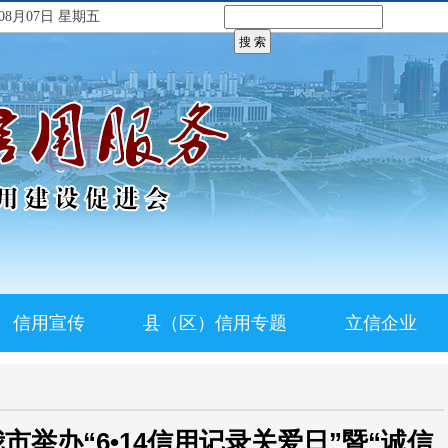
08月07日 星期五
信用宣传
县（区）信用专题
立信企业
我市举办“6•14信用记录关爱日”暨“诚信