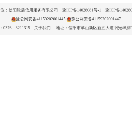
单位：信阳绿盾信用服务有限公司
豫ICP备14028681号-1
豫ICP备140286
豫公网安备41159202001445
豫公网安备41159202001447
0376—3211315
关于我们
地址：信阳市羊山新区新五大道阳光华府