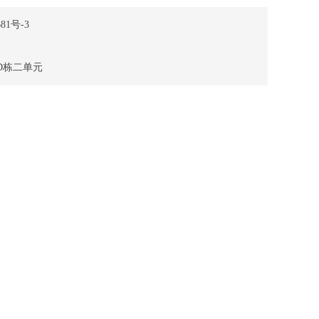
81号-3
D栋二单元