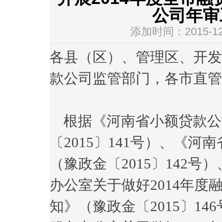
公司年审
添加时间：2015-12-
各县（区）、管理区、开发
款公司监管部门，各市直管
根据《河南省小额贷款公
〔2015〕141号）、《
（豫政金〔2015〕142
办公室关于做好2014年
知》（豫政金〔2015〕1