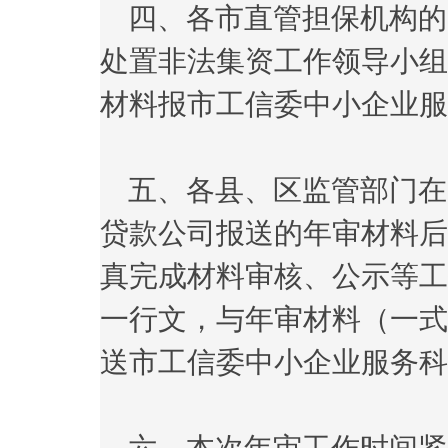
四、各市直管担保机构的
处置非法集资工作领导小组
材料报市工信委中小企业服
五、各县、区监管部门在
贷款公司报送的年审材料后
真完成材料审核、公示等工
一行文，与年审材料（一式
送市工信委中小企业服务科