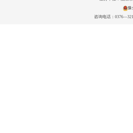
豫公
咨询电话：0376—32