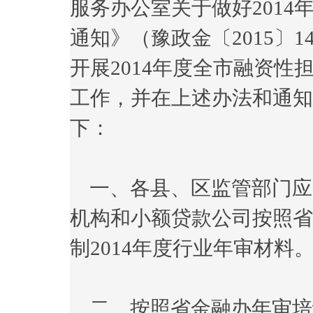
服务办公室关于做好201
通知》（豫政金〔2015〕
开展2014年度全市融资
工作，并在上述办法和通知
下：
一、各县、区监管部门应
机构和小额贷款公司按照省
制2014年度行业年审材料
二、按照省金融办年审培