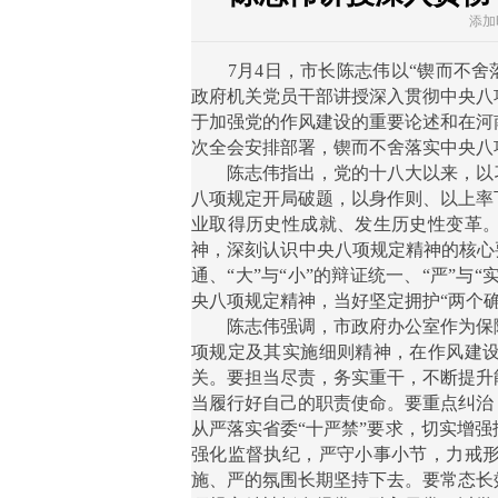
添加时
7月4日，市长陈志伟以“锲而不舍落
政府机关党员干部讲授深入贯彻中央八
于加强党的作风建设的重要论述和在河
次全会安排部署，锲而不舍落实中央八
陈志伟指出，党的十八大以来，以习
八项规定开局破题，以身作则、以上率
业取得历史性成就、发生历史性变革
神，深刻认识中央八项规定精神的核心要
通、“大”与“小”的辩证统一、“严”与
央八项规定精神，当好坚定拥护“两个确
陈志伟强调，市政府办公室作为保障
项规定及其实施细则精神，在作风建
关。要担当尽责，务实重干，不断提升
当履行好自己的职责使命。要重点纠治
从严落实省委“十严禁”要求，切实增
强化监督执纪，严守小事小节，力戒
施、严的氛围长期坚持下去。要常态长