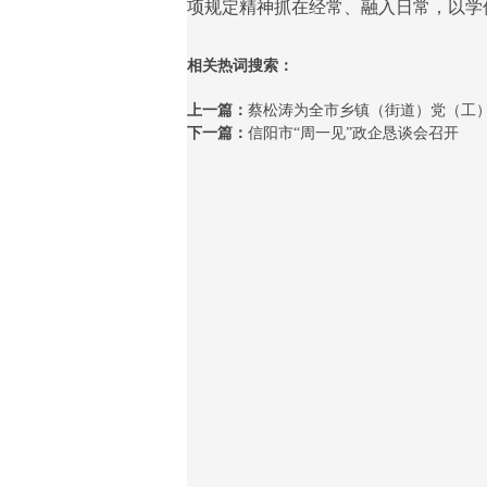
项规定精神抓在经常、融入日常，以学
相关热词搜索：
上一篇：
蔡松涛为全市乡镇（街道）党（工
下一篇：
信阳市“周一见”政企恳谈会召开