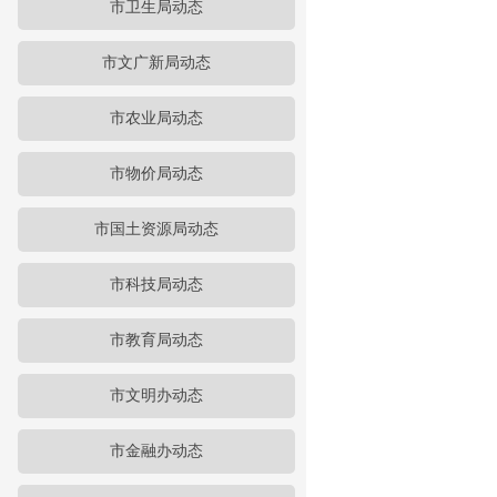
市卫生局动态
市文广新局动态
市农业局动态
市物价局动态
市国土资源局动态
市科技局动态
市教育局动态
市文明办动态
市金融办动态