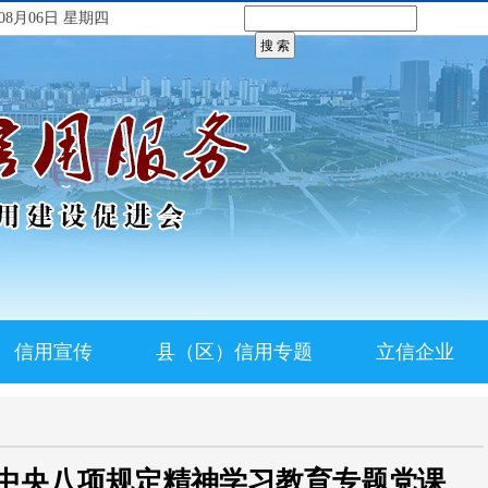
08月06日 星期四
信用宣传
县（区）信用专题
立信企业
中央八项规定精神学习教育专题党课