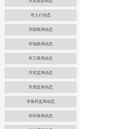
市发改委动态
市人行动态
市国税局动态
市地税局动态
市工商局动态
市安监局动态
市质监局动态
市食药监局动态
市环保局动态