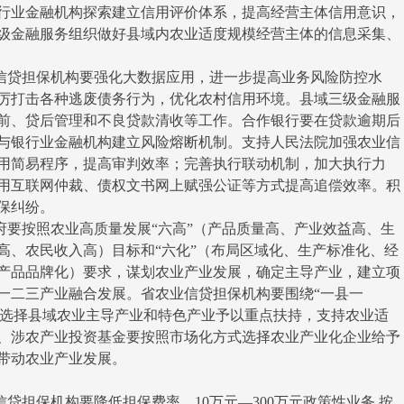
行业金融机构探索建立信用评价体系，提高经营主体信用意识，
级金融服务组织做好县域内农业适度规模经营主体的信息采集、
贷担保机构要强化大数据应用，进一步提高业务风险防控水
厉打击各种逃废债务行为，优化农村信用环境。县域三级金融服
前、贷后管理和不良贷款清收等工作。合作银行要在贷款逾期后
参与银行业金融机构建立风险熔断机制。支持人民法院加强农业信
用简易程序，提高审判效率；完善执行联动机制，加大执行力
用互联网仲裁、债权文书网上赋强公证等方式提高追偿效率。积
保纠纷。
按照农业高质量发展“六高”（产品质量高、产业效益高、生
高、农民收入高）目标和“六化”（布局区域化、生产标准化、经
产品品牌化）要求，谋划农业产业发展，确定主导产业，建立项
一二三产业融合发展。省农业信贷担保机构要围绕“一县一
性地选择县域农业主导产业和特色产业予以重点扶持，支持农业适
、涉农产业投资基金要按照市场化方式选择农业产业化企业给予
带动农业产业发展。
担保机构要降低担保费率，10万元—300万元政策性业务 按