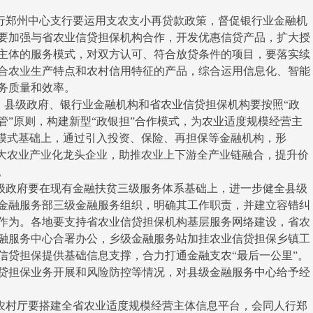
郑州中心支行要运用支农支小再贷款政策，督促银行业金融机
要加强与省农业信贷担保机构合作，开发优惠信贷产品，扩大授
主体的服务模式，对双方认可、符合放贷条件的项目，要落实续
合农业生产特点和农村信用特征的产品，综合运用信息化、智能
务质量和效率。
县级政府、银行业金融机构和省农业信贷担保机构要按照“政
管”原则，构建新型“政银担”合作模式，为农业适度规模经营主
作模式基础上，通过引入投资、保险、再担保等金融机构，形
壮大农业产业化龙头企业，助推农业上下游全产业链融合，提升价
。
政府要在现有金融扶贫三级服务体系基础上，进一步健全县级
金融服务部三级金融服务组织，明确其工作职责，并建立容错纠
作为。各地要支持省农业信贷担保机构基层服务网络建设，省农
融服务中心合署办公，乡级金融服务站加挂农业信贷担保乡镇工
信贷担保提供基础信息支撑，合力打通金融支农“最后一公里”。
贷担保业务开展和风险防控等情况，对县级金融服务中心给予经
村厅要搭建全省农业适度规模经营主体信息平台，会同人行郑