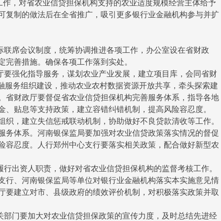
点工作，对省农业信贷担保机构支持的农业适度规模经营主体给予
可复制的做法后在全省推广，吸引更多银行业金融机构参与并扩
联席会议制度，统筹协调推进各项工作，办公室设在省财政
定完善措施。确保各项工作落到实处。
要强化指导服务，谋划农业产业发展，建立项目库，会同省财
金融服务组织建设，推动农业农村数据资源开放共享，牵头探索建
。省财政厅要督促省农业信贷担保机构完善服务体系，指导各地
金、贴息等支持政策，建立容错纠错机制，提高风险容忍度。
组织，建立失信惩戒联动机制，协助做好不良贷款清收等工作。
服务体系。河南银保监局要加强对农业信贷政策落实情况的督促
险容忍度。人行郑州中心支行要落实相关政策，配合做好新型农
行出资人职责，做好对省农业信贷担保机构的监督考核工作。
支行、河南银保监局等单位对银行业金融机构落实本实施意见情
厅要建立对市、县级政府的绩效评价机制，对积极落实政策并取
部门要加大对农业信贷担保政策的宣传力度，及时总结先进经