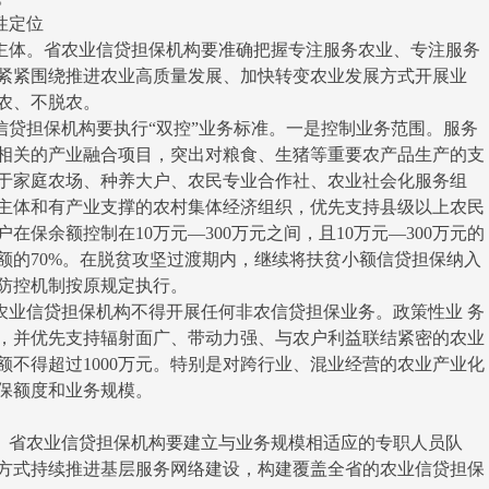
性定位
体。省农业信贷担保机构要准确把握专注服务农业、专注服务
紧紧围绕推进农业高质量发展、加快转变农业发展方式开展业
农、不脱农。
担保机构要执行“双控”业务标准。一是控制业务范围。服务
相关的产业融合项目，突出对粮食、生猪等重要农产品生产的支
于家庭农场、种养大户、农民专业合作社、农业社会化服务组
主体和有产业支撑的农村集体经济组织，优先支持县级以上农民
保余额控制在10万元—300万元之间，且10万元—300万元的
额的70%。在脱贫攻坚过渡期内，继续将扶贫小额信贷担保纳入
防控机制按原规定执行。
业信贷担保机构不得开展任何非农信贷担保业务。政策性业 务
，并优先支持辐射面广、带动力强、与农户利益联结紧密的农业
不得超过1000万元。特别是对跨行业、混业经营的农业产业化
保额度和业务规模。
省农业信贷担保机构要建立与业务规模相适应的专职人员队
方式持续推进基层服务网络建设，构建覆盖全省的农业信贷担保