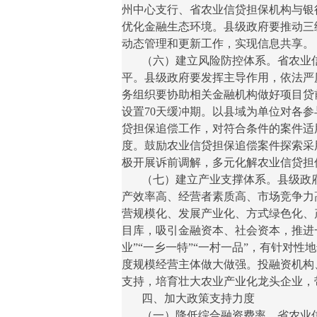
州中心支行、省农业信贷担保机构与银
优化金融生态环境。县级政府要推动三
动态管理和更新工作，实现信息共享。
（六）建立风险防控体系。省农业信
平。县级政府要发挥主导作用，依法严
务组织要协助相关金融机构做好项目贷
设置70天缓冲期。以县域为单位对各
贷担保追偿工作，对符合条件的案件适
度。鼓励农业信贷担保追偿案件探索采
极开展诉前调解，多元化解农业信贷担
（七）建立产业支撑体系。县级政府要
产效率高、经营者素质高、市场竞争力
营规模化、发展产业化、方式绿色化、
目库，吸引金融资本、社会资本，推进
业”“一乡一特”“一村一品”，有针对
度规模经营主体做大做强。投融资机构
支持，培育壮大农业产业化龙头企业，
四、加大政策支持力度
（一）降低综合融资费率。省农业信贷