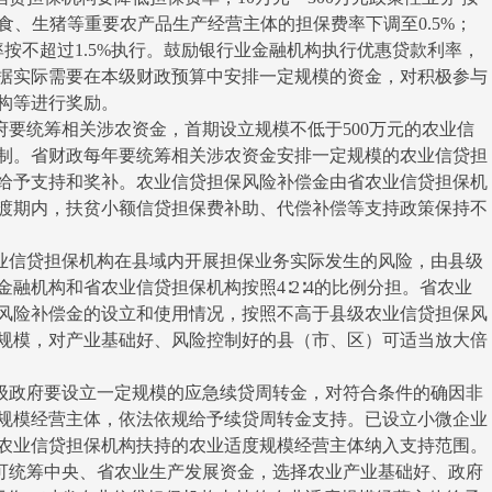
粮食、生猪等重要农产品生产经营主体的担保费率下调至0.5%；
费率按不超过1.5%执行。鼓励银行业金融机构执行优惠贷款利率，
据实际需要在本级财政预算中安排一定规模的资金，对积极参与
构等进行奖励。
统筹相关涉农资金，首期设立规模不低于500万元的农业信
制。省财政每年要统筹相关涉农资金安排一定规模的农业信贷担
给予支持和奖补。农业信贷担保风险补偿金由省农业信贷担保机
渡期内，扶贫小额信贷担保费补助、代偿补偿等支持政策保持不
信贷担保机构在县域内开展担保业务实际发生的风险，由县级
融机构和省农业信贷担保机构按照4∶2∶4的比例分担。省农业
风险补偿金的设立和使用情况，按照不高于县级农业信贷担保风
保规模，对产业基础好、风险控制好的县（市、区）可适当放大倍
政府要设立一定规模的应急续贷周转金，对符合条件的确因非
规模经营主体，依法依规给予续贷周转金支持。已设立小微企业
农业信贷担保机构扶持的农业适度规模经营主体纳入支持范围。
统筹中央、省农业生产发展资金，选择农业产业基础好、政府