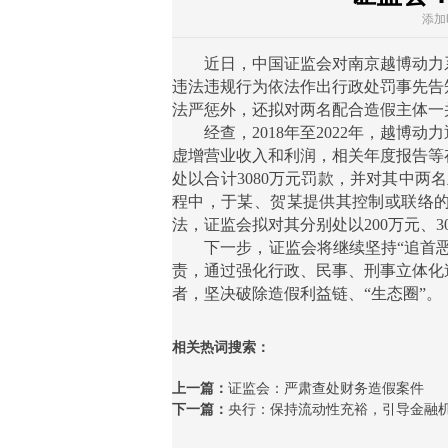
添加时
近日，中国证监会对南京越博动力系
违法违规行为依法作出行政处罚事先告
法严惩外，还拟对两名配合造假主体一
经查，2018年至2022年，越博动
虚增营业收入和利润，相关年度报告等
处以合计3080万元罚款，并对其中两
程中，于某、贺某提供其控制或联络
法，证监会拟对其分别处以200万元、3
下一步，证监会将继续坚持“追首恶”
责，通过强化行政、民事、刑事立体化
者，坚决破除造假利益链、“生态圈”。
相关热词搜索：
上一篇：
证监会：严肃查处财务造假案件
下一篇：
央行：保持流动性充裕，引导金融