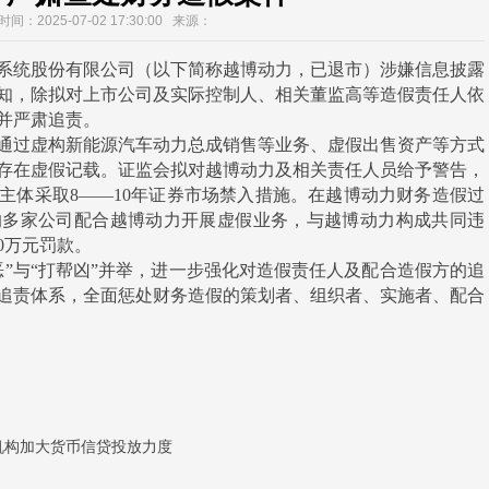
间：2025-07-02 17:30:00 来源：
统股份有限公司（以下简称越博动力，已退市）涉嫌信息披露
知，除拟对上市公司及实际控制人、相关董监高等造假责任人依
并严肃追责。
力通过虚构新能源汽车动力总成销售等业务、虚假出售资产等方式
存在虚假记载。证监会拟对越博动力及相关责任人员给予警告，
名主体采取8——10年证券市场禁入措施。在越博动力财务造假过
的多家公司配合越博动力开展虚假业务，与越博动力构成共同违
0万元罚款。
与“打帮凶”并举，进一步强化对造假责任人及配合造假方的追
追责体系，全面惩处财务造假的策划者、组织者、实施者、配合
机构加大货币信贷投放力度