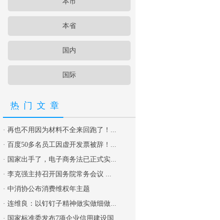
本市
本省
国内
国际
热门文章
·
再也不用因为材料不全来回跑了！...
·
百度50多名员工因虚开发票被辞！...
·
国家出手了，电子商务法已正式实...
·
李克强主持召开国务院常务会议 ...
·
中消协公布消费维权年主题
·
连维良：以钉钉子精神做实做细做...
·
国家标准委发布7项企业信用建设国...